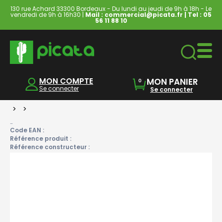
130 rue Achard 33300 Bordeaux - Du lundi au jeudi de 9h à 18h - Le
vendredi de 9h à 16h30 |
Mail : commercial@picata.fr
| Tel :
05
56 11 88 10
Ordinateurs & Tablettes
MON COMPTE
MON PANIER
0
Se connecter
Se connecter
>
>
-
Code EAN :
Référence produit :
Référence constructeur :