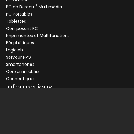
PC de Bureau / Multimédia
PC Portables
Tablettes
Composant PC
+
Imprimantes et Multifonctions
CENTRALE
Se connecter
Périphériques
Logiciels
Connectez-vous pour voir les informations de ce produit
Serveur NAS
Ajouter au panier
Smartphones
Consommables
Demander un devis
Connectiques
Informations
Conditions générales de vente
Livraison
Nos partenaires
Devis
Picata