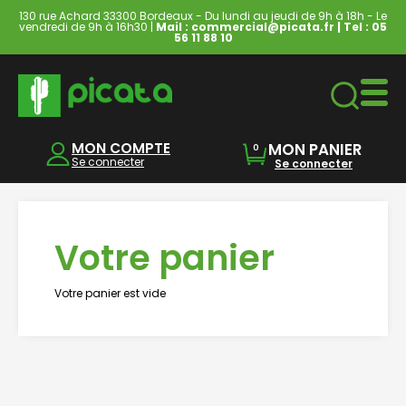
130 rue Achard 33300 Bordeaux - Du lundi au jeudi de 9h à 18h - Le
vendredi de 9h à 16h30 |
Mail : commercial@picata.fr
| Tel :
05
56 11 88 10
Ordinateurs & Tablettes
MON COMPTE
MON PANIER
0
Se connecter
Se connecter
Votre panier
Votre panier est vide