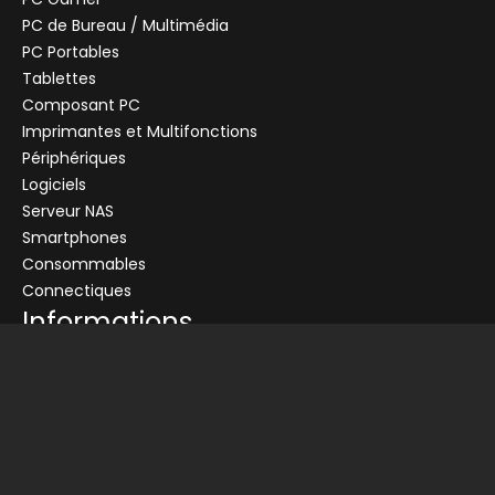
PC de Bureau / Multimédia
PC Portables
Tablettes
Composant PC
+
Imprimantes et Multifonctions
CENTRALE
Se connecter
Périphériques
Logiciels
Connectez-vous pour voir les informations de ce produit
Serveur NAS
Ajouter au panier
Smartphones
Consommables
Demander un devis
Connectiques
Informations
Conditions générales de vente
Livraison
Nos partenaires
Devis
Picata