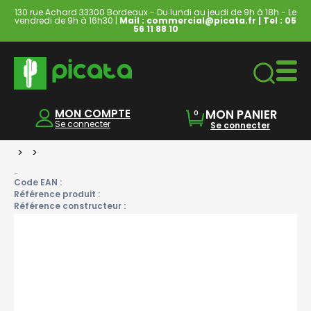
130 rue Achard 33300 Bordeaux - Du lundi au jeudi de 9h à 18h - Le
vendredi de 9h à 16h30 |
Mail : commercial@picata.fr
| Tel :
05
56 11 88 10
Ordinateurs & Tablettes
MON COMPTE
MON PANIER
0
Se connecter
Se connecter
>
>
-
Code EAN :
Référence produit :
Référence constructeur :