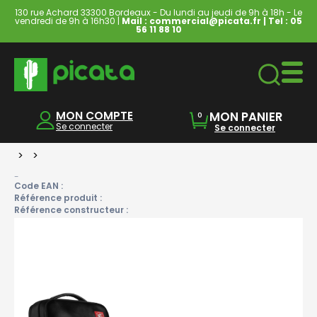
130 rue Achard 33300 Bordeaux - Du lundi au jeudi de 9h à 18h - Le
vendredi de 9h à 16h30 |
Mail : commercial@picata.fr
| Tel :
05
56 11 88 10
Ordinateurs & Tablettes
MON COMPTE
MON PANIER
0
Se connecter
Se connecter
>
>
-
Code EAN :
Référence produit :
Référence constructeur :