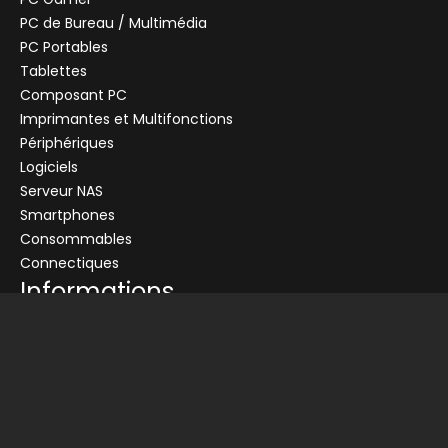
PC de Bureau / Multimédia
PC Portables
Tablettes
Composant PC
+
Imprimantes et Multifonctions
CENTRALE
Se connecter
Périphériques
Logiciels
Connectez-vous pour voir les informations de ce produit
Serveur NAS
Ajouter au panier
Smartphones
Consommables
Demander un devis
Connectiques
Informations
Conditions générales de vente
Livraison
Nos partenaires
Devis
Picata