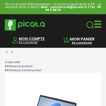
130 rue Achard 33300 Bordeaux - Du lundi au jeudi de 9h à 18h - Le
vendredi de 9h à 16h30 |
Mail : commercial@picata.fr
| Tel :
05
56 11 88 10
Ordinateurs & Tablettes
MON COMPTE
MON PANIER
0
Se connecter
Se connecter
>
>
-
Code EAN :
Référence produit :
Référence constructeur :