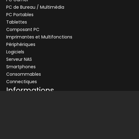
PC de Bureau / Multimédia
PC Portables
Tablettes
Composant PC
+
Imprimantes et Multifonctions
CENTRALE
Se connecter
Périphériques
Logiciels
Connectez-vous pour voir les informations de ce produit
Serveur NAS
Ajouter au panier
Smartphones
Consommables
Demander un devis
Connectiques
Informations
Conditions générales de vente
Livraison
Nos partenaires
Devis
Picata