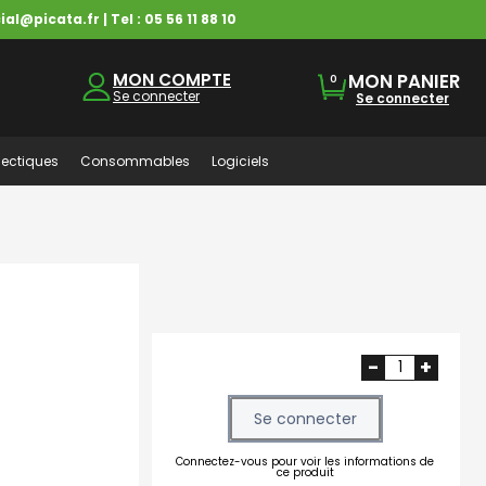
ial@picata.fr
| Tel :
05 56 11 88 10
MON COMPTE
MON PANIER
0
Se connecter
Se connecter
ectiques
Consommables
Logiciels
-
+
Se connecter
Connectez-vous pour voir les informations de
ce produit