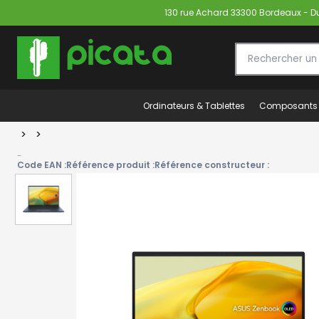
130 rue Achard 33300 Bordeaux - Du 
Ordinateurs & Tablettes
Composants
>
>
-
Code EAN :
Référence produit :
Référence constructeur :