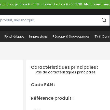
lundi au jeudi de 9h à 18h - Le vendredi de 9h à 16h30 |
Mail : commerc
Périphériques
Impressions
Réseaux & Sauvegardes
TV & Conn
Caractéristiques principales :
Pas de caractéristiques principales
Code EAN :
Référence produit :