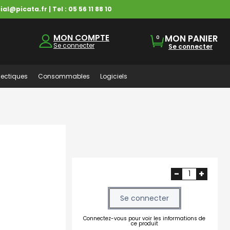
ial@picata.fr
| Tel :
05 56 11 88 10
MON COMPTE
MON PANIER
0
Se connecter
Se connecter
ectiques
Consommables
Logiciels
-
+
Se connecter
Connectez-vous pour voir les informations de
ce produit