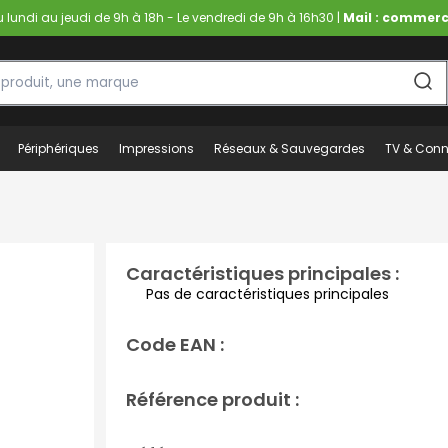
lundi au jeudi de 9h à 18h - Le vendredi de 9h à 16h30 |
Mail : commerc
Périphériques
Impressions
Réseaux & Sauvegardes
TV & Conn
Caractéristiques principales :
Pas de caractéristiques principales
Code EAN :
Référence produit :