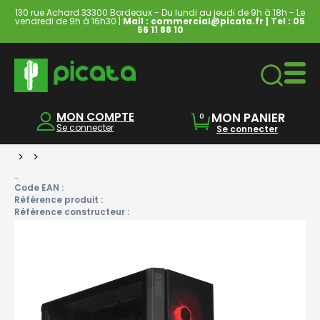
130 rue Achard 33300 Bordeaux - Du lundi au jeudi de 9h à 18h - Le
vendredi de 9h à 16h30 |
Mail : commercial@picata.fr
| Tel :
05
56 11 88 10
Ordinateurs & Tablettes
MON COMPTE
MON PANIER
0
Se connecter
Se connecter
>
>
-
Code EAN :
Référence produit :
Référence constructeur :