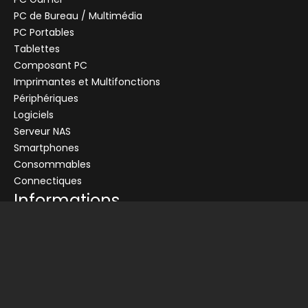
PC de Bureau / Multimédia
PC Portables
Tablettes
Composant PC
+
Imprimantes et Multifonctions
CENTRALE
Se connecter
Périphériques
Logiciels
Connectez-vous pour voir les informations de ce produit
Serveur NAS
Ajouter au panier
Smartphones
Consommables
Demander un devis
Connectiques
Informations
Conditions générales de vente
Livraison
Nos partenaires
Devis
Picata