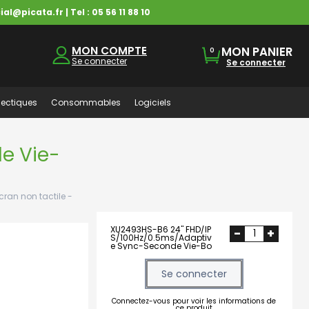
ial@picata.fr
| Tel :
05 56 11 88 10
MON COMPTE
MON PANIER
0
Se connecter
Se connecter
ectiques
Consommables
Logiciels
e Vie-
cran non tactile -
XU2493HS-B6 24" FHD/IP
-
+
S/100Hz/0.5ms/Adaptiv
e Sync-Seconde Vie-Bo
n Etat
Se connecter
Connectez-vous pour voir les informations de
ce produit