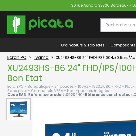
130 rue Achard 33300 Bordeaux - Du 
Ordinateurs & Tablettes
Composants
Ecran PC
>
Iiyama
>
XU2493HS-B6 24" FHD/IPS/100Hz/0.5ms/Ada
XU2493HS-B6 24" FHD/IPS/100
Bon Etat
Ecran PC - Bureautique - 24 pouces - 100Hz - 1920x1080 - FHD - Plat - 0.
Sans pivot - Compatible VESA - Haut-parleurs intégrés
Code EAN :
Référence produit :
06204404
Référence constructeur :