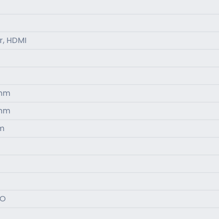
r, HDMI
 mm
 mm
m
CO