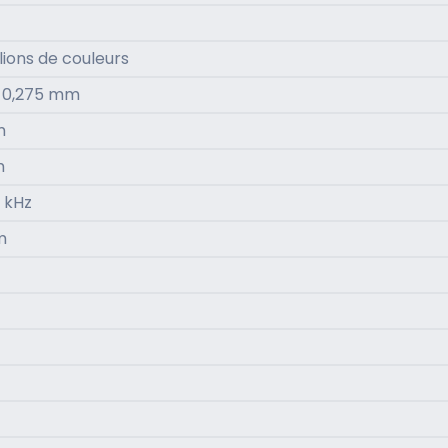
llions de couleurs
x 0,275 mm
m
m
5 kHz
m