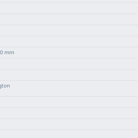
100 mm
gton