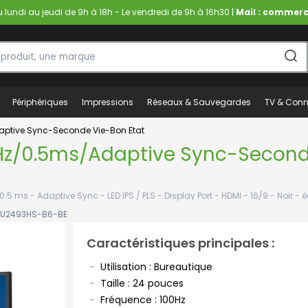
lundi au jeudi de 9h à 18h - Le vendredi de 9h à 16h30 |
Mail : commerc
Périphériques
Impressions
Réseaux & Sauvegardes
TV & Conn
ptive Sync-Seconde Vie-Bon Etat
Hz/0.5ms/Adaptive Sync-Second
5 ms - Adaptive Sync - LED IPS / PLS - Display Port - HDMI - 16/9 - Noir - é
XU2493HS-B6-BE
Caractéristiques principales :
Utilisation : Bureautique
Taille : 24 pouces
Fréquence : 100Hz