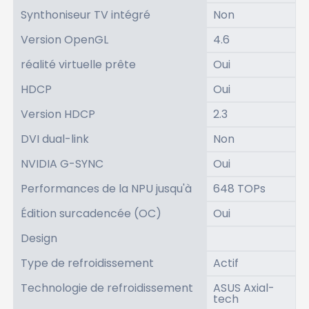
Synthoniseur TV intégré
Non
Version OpenGL
4.6
réalité virtuelle prête
Oui
HDCP
Oui
Version HDCP
2.3
DVI dual-link
Non
NVIDIA G-SYNC
Oui
Performances de la NPU jusqu'à
648 TOPs
Édition surcadencée (OC)
Oui
Design
Type de refroidissement
Actif
Technologie de refroidissement
ASUS Axial-
tech