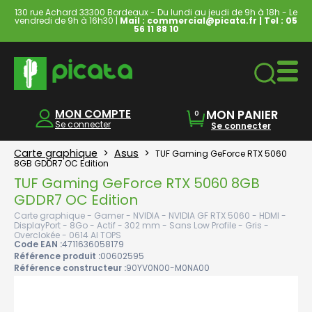
130 rue Achard 33300 Bordeaux - Du lundi au jeudi de 9h à 18h - Le
vendredi de 9h à 16h30 |
Mail : commercial@picata.fr
| Tel :
05
56 11 88 10
Ordinateurs & Tablettes
MON COMPTE
MON PANIER
0
Se connecter
Se connecter
Carte graphique
>
Asus
>
TUF Gaming GeForce RTX 5060
8GB GDDR7 OC Edition
TUF Gaming GeForce RTX 5060 8GB
GDDR7 OC Edition
Carte graphique - Gamer - NVIDIA - NVIDIA GF RTX 5060 - HDMI -
DisplayPort - 8Go - Actif - 302 mm - Sans Low Profile - Gris -
Overclokée - 0614 AI TOPS
Code EAN :
4711636058179
Référence produit :
00602595
Référence constructeur :
90YV0N00-M0NA00