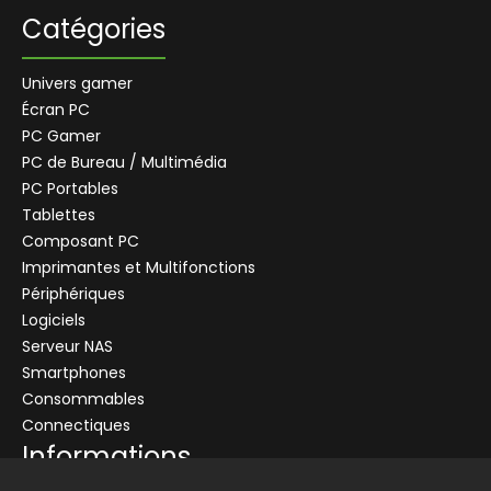
Catégories
Univers gamer
Écran PC
PC Gamer
PC de Bureau / Multimédia
PC Portables
Tablettes
Composant PC
+
Imprimantes et Multifonctions
CENTRALE
Se connecter
Périphériques
CENTRALE
Logiciels
Connectez-vous pour voir les informations de ce produit
ANGLET
Serveur NAS
Ajouter au panier
BORDEAUX-LAC
Smartphones
BREST
Consommables
Demander un devis
Connectiques
Informations