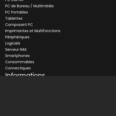
PC de Bureau / Multimédia
PC Portables
Tablettes
Composant PC
+
Imprimantes et Multifonctions
CENTRALE
Se connecter
Périphériques
Logiciels
Connectez-vous pour voir les informations de ce produit
Serveur NAS
Ajouter au panier
Smartphones
Consommables
Demander un devis
Connectiques
Informations
Conditions générales de vente
Livraison
Nos partenaires
Devis
Picata