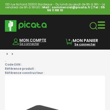
130 rue Achard 33300 Bordeaux - Du lundi au jeudi de 9h à 18h - Le
vendredi de 9h à 16h30 |
Mail : commercial@picata.fr
| Tel :
05
56 11 88 10
Ordinateurs & Tablettes
MON COMPTE
MON PANIER
0
Se connecter
Se connecter
>
>
-
Code EAN :
Référence produit :
Référence constructeur :