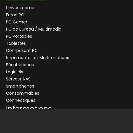
Univers gamer
Écran PC
PC Gamer
PC de Bureau / Multimédia
PC Portables
Tablettes
Composant PC
+
Imprimantes et Multifonctions
CENTRALE
Se connecter
Périphériques
Logiciels
Connectez-vous pour voir les informations de ce produit
Serveur NAS
Ajouter au panier
Smartphones
Consommables
Demander un devis
Connectiques
Informations
Conditions générales de vente
Livraison