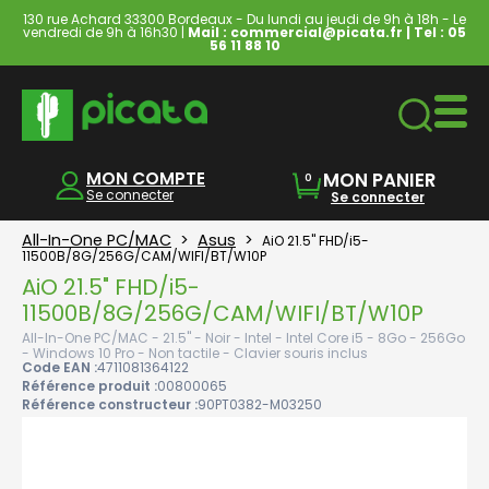
130 rue Achard 33300 Bordeaux - Du lundi au jeudi de 9h à 18h - Le
vendredi de 9h à 16h30 |
Mail : commercial@picata.fr
| Tel :
05
56 11 88 10
Ordinateurs & Tablettes
MON COMPTE
MON PANIER
0
Se connecter
Se connecter
All-In-One PC/MAC
>
Asus
>
AiO 21.5" FHD/i5-
11500B/8G/256G/CAM/WIFI/BT/W10P
AiO 21.5" FHD/i5-
11500B/8G/256G/CAM/WIFI/BT/W10P
All-In-One PC/MAC - 21.5" - Noir - Intel - Intel Core i5 - 8Go - 256Go
- Windows 10 Pro - Non tactile - Clavier souris inclus
Code EAN :
4711081364122
Référence produit :
00800065
Référence constructeur :
90PT0382-M03250