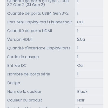
Quantité de ports de type C USB
1
3.2 Gen 2 (3.1 Gen 2)
Quantité de ports USB4 Gen 3×2
1
Port Mini DisplayPort/Thunderbolt
Oui
Quantité de ports HDMI
1
Version HDMI
2.0a
Quantité d'interface DisplayPorts
1
Sortie de casque
1
Entrée DC
Oui
Nombre de ports série
1
Design
Nom de la couleur
Black
Couleur du produit
Noir