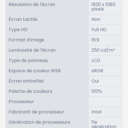
Résolution de l'écran
1920 x 1080
pixels
Écran tactile
Non
Type HD
Full HD
Format d'image
16:9
Luminosité de l'écran
250 cd/m²
Type de panneau
LCD
Espace de couleur RGB
sRGB
Écran antireflet
Oui
Palette de couleurs
100%
Processeur
Fabricant de processeur
Intel
Génération de processeurs
11e
génération