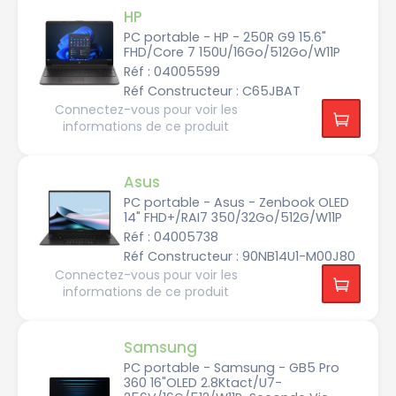
4
HP
0
x
PC portable - HP - 250R G9 15.6"
2
FHD/Core 7 150U/16Go/512Go/W11P
4
0
Réf : 04005599
0
Réf Constructeur : C65JBAT
2
Connectez-vous pour voir les
K
informations de ce produit
3
K
Asus
4
K
PC portable - Asus - Zenbook OLED
14" FHD+/RAI7 350/32Go/512G/W11P
H
Réf : 04005738
D
Réf Constructeur : 90NB14U1-M00J80
H
Connectez-vous pour voir les
D
+
informations de ce produit
F
H
D
Samsung
PC portable - Samsung - GB5 Pro
F
H
360 16"OLED 2.8Ktact/U7-
D