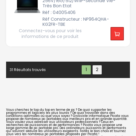
256V/16G/512/W11P-Seconde Vie-
+
Très Bon Etat
Réf : 04005406
Q
H
Réf Constructeur : NP964QHA-
D
+
KG2FR-TBE
Connectez-vous pour voir les
W
informations de ce produit
Q
H
D/
Q
H
D
31 Résultats trouvés
Vous cherchez le top du top en terme de pc ? De quoi supporter les
programmes et logiciels les plus lourds ? De quoi travailler dans des
conditions optimales où que vous soyez ?
Grossiste informatique Picata
vous
propose de nombreux pc portables aux meilleurs prix et en grande quantité.
Vous voulez vous adresser aux utilisateurs professionnels ? Ceux en
recherches de puissances et de performances ? Picata vous propose une
large gamme de
pc portable pro
. Des ordinateurs puissants et performants
qui sauront séduire les utilisateurs exigeants. Faites le bon choix et tournez
vous vers les nombreux pc portables proposés par Picata !