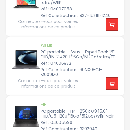
retro/W11P
M
Réf : 04007058
u
l
Réf Constructeur : 9S7-15S111-1246
t
i
Connectez-vous pour voir les
m
informations de ce produit
é
d
i
a
Asus
P
r
PC portable - Asus - ExpertBook 16"
o
FHD/i5-13420H/16Go/512Go/retro/FD
Réf : 04006932
A
r
Réf Constructeur : 90NX08C1-
t
M009M0
G
r
Connectez-vous pour voir les
a
p
informations de ce produit
h
i
q
u
e
HP
PC portable - HP - 250R G9 15.6"
FHD/C5-120U/16Go/512Go/W11P Noir
Réf : 04005596
Réf Constructeur : B39Z9AT