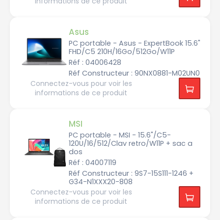
informations de ce produit
e
0
4
s
1
x
G
4
1
o
4
0
1
H
8
5.
Asus
z
0
3
6
2
p
PC portable - Asus - ExpertBook 15.6"
G
o
1
FHD/C5 210H/16Go/512Go/W11P
1
o
u
6
9
c
5
Réf : 04006428
2
e
H
0
6
s
z
Réf Constructeur : 90NX0881-M02UN0
x
4
1
G
Connectez-vous pour voir les
2
o
1
2
informations de ce produit
0
6
0
0
p
0
9
o
H
6
u
z
1
G
c
9
o
MSI
e
2
2
s
0
4
PC portable - MSI - 15.6"/C5-
x
0
120U/16/512/Clav retro/W11P + sac a
1
1
H
2
dos
6.
z
8
1
Réf : 04007119
0
p
3
o
Réf Constructeur : 9S7-15S111-1246 +
0
u
2
0
G34-N1XXX20-808
c
5
H
e
6
Connectez-vous pour voir les
z
s
0
informations de ce produit
x
1
1
4
7.
4