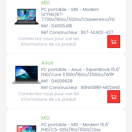
MSI
m
s
u
PC portable - MSI - Modern
n
14"FHD/R7-
g
7730U/16Go/512Go/Clavierretro/FD
Réf : 04005418
Réf Constructeur : 9S7-14JK12-427
Connectez-vous pour voir les
informations de ce produit
Utilisation
Asus
B
PC portable - Asus - ExpertBook 15.6"
u
FHD/Core 3 100U/16Go/256Go/W11P
r
e
Réf : 04006628
a
u
Réf Constructeur : 90NX0881-M02XN0
t
i
Connectez-vous pour voir les
q
informations de ce produit
u
e
G
MSI
a
m
PC portable - MSI - Modern 15.6"
e
r
FHD/C5-120U/16G/512G/Clav