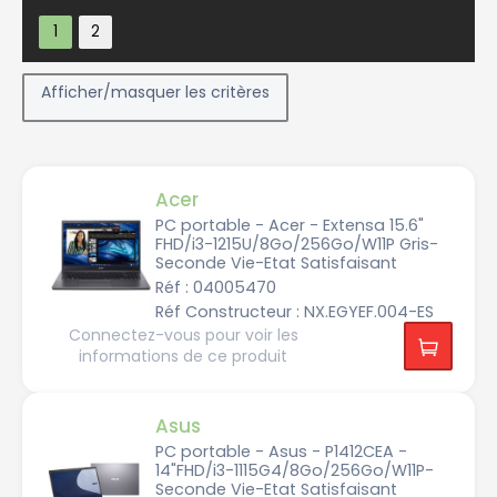
Afficher/masquer les critères
Acer
PC portable - Acer - Extensa 15.6"
FHD/i3-1215U/8Go/256Go/W11P Gris-
Constructeur
Seconde Vie-Etat Satisfaisant
Réf : 04005470
Réf Constructeur : NX.EGYEF.004-ES
A
Connectez-vous pour voir les
c
e
informations de ce produit
r
A
s
Asus
u
s
PC portable - Asus - P1412CEA -
14"FHD/i3-1115G4/8Go/256Go/W11P-
A
Seconde Vie-Etat Satisfaisant
s