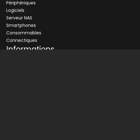
Périphériques
Logiciels
Serveur NAS
Smartphones
Consommables
Connectiques
Informations
Conditions générales de vente
Livraison
Nos partenaires
Devis
Picata
Qui sommes nous ?
Infos légales
Charte de protection des données
Contactez-nous