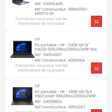
u
Réf : 04005445
s
t
Réf Constructeur : 90NX05D1-
e
M00170-ES
k
Connectez-vous pour voir les
D
informations de ce produit
E
L
L
HP
E
n
PC portable - HP - 240R G9 14"
e
FHD/i3-1315U/8Go/256Go/W11P Gris
r
g
Réf : 04004937
i
z
Réf Constructeur : A23GGEA
e
r
Connectez-vous pour voir les
informations de ce produit
E
R
A
Z
E
HP
R
PC portable - HP - 250R G10 15.6
FHD/Core3-100U/8Go/256Go/W11P
G
i
Réf : 04006824
g
a
Réf Constructeur : D0DQ2AT
b
y