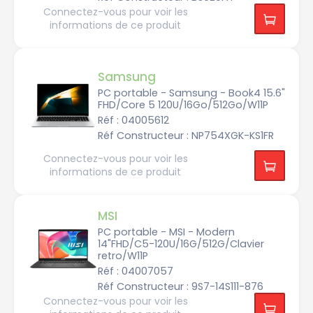
Taille
Connectez-vous pour voir les
informations de ce produit
PC
Portable
Samsung
Résolution
1
PC portable - Samsung - Book4 15.6"
3.
FHD/Core 5 120U/16Go/512Go/W11P
3
p
Réf : 04005612
Fréquence
o
1
u
Réf Constructeur : NP754XGK-KS1FR
3
c
6
e
6
Connectez-vous pour voir les
s
Mémoire
x
6
informations de ce produit
7
RAM
0
6
1
H
8
4
z
p
o
1
MSI
u
Voir
9
6
8
c
0
plus
0
PC portable - MSI - Modern
G
e
H
de
0
o
s
z
14"FHD/C5-120U/16G/512G/Clavier
filtres
x
9
retro/W11P
0
1
1
1
Réf : 04007057
0
6
5
2
G
p
0
Réf Constructeur : 9S7-14S111-876
o
o
H
1
u
z
Connectez-vous pour voir les
9
c
2
2