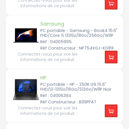
Connectez-vous pour voir les
t
informations de ce produit
e
H
P
Samsung
L
PC portable - Samsung - Book4 15.6"
e
FHD/Core 5 1335U/8Go/256Go/W11P
n
o
Réf : 04005995
v
o
Réf Constructeur : NP754XGJ-KG1FR
Connectez-vous pour voir les
M
informations de ce produit
E
D
I
O
N
HP
M
PC portable - HP - 250R G9 15.6"
S
FHD/i3-1315U/16Go/512Go/W11P Noir
I
Réf : 04006394
R
Réf Constructeur : B39PPAT
a
z
Connectez-vous pour voir les
e
informations de ce produit
r
S
a