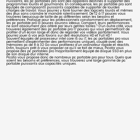
Puissants, les pc portables pro sont des appareils destinés à supporter des
programmes lourds et gourmands. En conséquence, les pc portable pro sont
équipés de composants puissants capables de supporter de lourdes
charges de travail. Vous pourrez y faire tourner des logiciels lourds et mêmes
des jeux sans craindre le moindre ralentissement. De 12 à 17 pouces vous
trouverez beaucoup de taille de pc différentes selon les besoins et
préférences. Pratique pour les professionnels constamment en déplacement,
les pc portable pro 13 pouces saurons idéaux. Compact, leurs performances
ne sont absolument pas altéré par leurs petites tailles ! D’un autre côté, vous
trouverez également des
pc portable pro 17 pouces
qui vous permettront de
profiter d’un écran large et donc de regarder vos vidéos parfaitement. Vous
pourrez jouer à vos jeux favoris sur des résolutions HD et Full HD !
Souvent équipés de processeur intel core i5 ou i7, les pc portables pro vous
permettent d’expérimenter des performances uniques, couplé avec des
mémoires pc de 8 à 32 Go vous profiterez d’un ordinateur rapide et réactifs.
Enfin, toujours prêt à vous proposer ce qu’il se fait de mieux, Picata vous
propose des pc portables pro majoritairement équipé de disque SSD en plus
de son disque dur interne.
Picata vous propose donc de
nombreux pc portable pro
pour tous. Quels que
soient les besoins et préférences, vous trouverez une large gamme de pc
portable puissants aux capacités uniques.