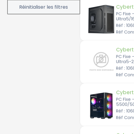
Cybert
AMD Radeon RX 9070 XT
Intel intégré
PC Fixe 
Ultra5/
NVIDIA A4500
Réf : 10
nVidia GF RTX 3050
Réf Con
nVidia GF RTX 5050
nVidia GF RTX 5060
nVidia GF RTX 5060 Ti - 8Go
Cybert
nVidia GF RTX 5060 Ti - 16G
o
PC Fixe 
Ultra5-
nVidia GF RTX 5070 Ti
Réf : 10
nVidia GF RTX 5070
Réf Con
nVidia GF RTX 5090
nVidia GF RTX 5080
nVidia RTX A2000
Cybert
PC Fixe
5500/5
Réf : 106
Réf Cons