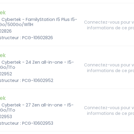
ek
- Cybertek - FamilyStation I5 Plus I5-
Connectez-vous pour vo
Go/500Go/W11H
informations de ce pr
602826
structeur : PCG-10602826
ek
- Cybertek - 24 Zen all-in-one - I5-
Connectez-vous pour vo
6Go/1To
informations de ce pr
602952
structeur : PCG-10602952
ek
- Cybertek - 27 Zen all-in-one - I5-
Connectez-vous pour vo
6Go/1To
informations de ce pr
602953
structeur : PCG-10602953