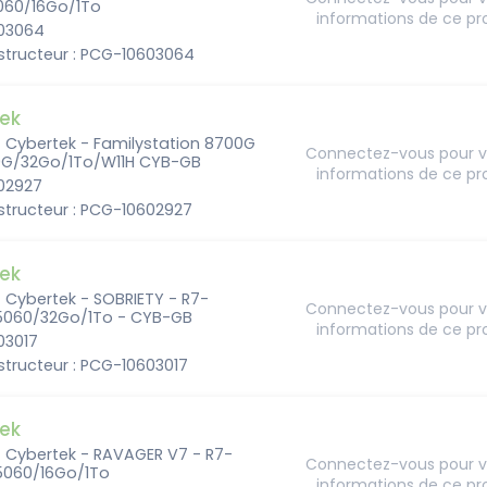
60/16Go/1To
informations de ce pr
603064
structeur : PCG-10603064
ek
- Cybertek - Familystation 8700G
Connectez-vous pour vo
G/32Go/1To/W11H CYB-GB
informations de ce pr
602927
structeur : PCG-10602927
ek
- Cybertek - SOBRIETY - R7-
Connectez-vous pour vo
060/32Go/1To - CYB-GB
informations de ce pr
603017
tructeur : PCG-10603017
ek
- Cybertek - RAVAGER V7 - R7-
Connectez-vous pour vo
060/16Go/1To
informations de ce pr