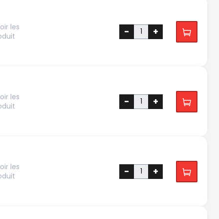
ir les
-
+
oduit
ir les
-
+
oduit
ir les
-
+
oduit