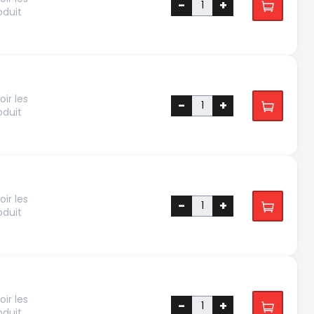
-
+
oduit
ir les
-
+
oduit
ir les
-
+
oduit
ir les
-
+
oduit