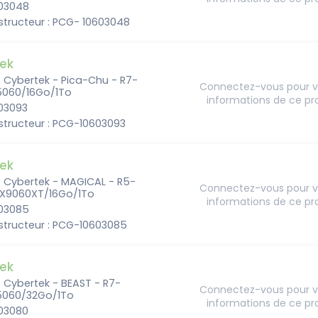
603048
structeur : PCG- 10603048
ek
- Cybertek - Pica-Chu - R7-
Connectez-vous pour vo
060/16Go/1To
informations de ce pr
603093
structeur : PCG-10603093
ek
- Cybertek - MAGICAL - R5-
Connectez-vous pour vo
X9060XT/16Go/1To
informations de ce pr
603085
structeur : PCG-10603085
ek
- Cybertek - BEAST - R7-
Connectez-vous pour vo
5060/32Go/1To
informations de ce pr
603080