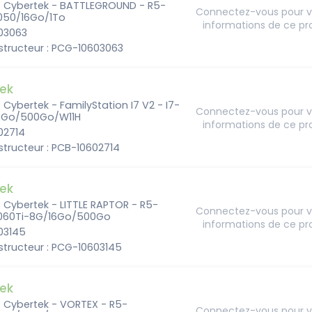
 - Cybertek - BATTLEGROUND - R5-
Connectez-vous pour vo
50/16Go/1To
informations de ce pr
603063
structeur : PCG-10603063
ek
- Cybertek - FamilyStation I7 V2 - I7-
Connectez-vous pour vo
6Go/500Go/W11H
informations de ce pr
602714
tructeur : PCB-10602714
ek
- Cybertek - LITTLE RAPTOR - R5-
Connectez-vous pour vo
060Ti-8G/16Go/500Go
informations de ce pr
603145
structeur : PCG-10603145
ek
- Cybertek - VORTEX - R5-
Connectez-vous pour vo