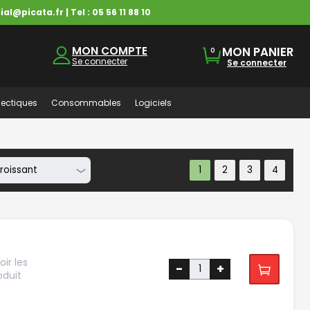
ial@picata.fr
| Tel :
05 56 11 88 10
MON COMPTE
MON PANIER
0
Se connecter
Se connecter
ectiques
Consommables
Logiciels
ir les
-
+
oduit