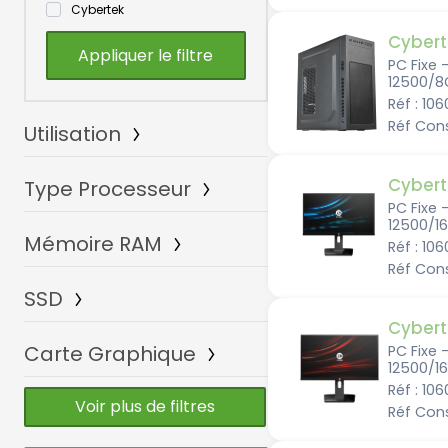
Cybertek
Cybert
PC Fixe 
12500/8
Réf : 10
Réf Con
Utilisation
Cybert
Type Processeur
Bureautique
DJ/Studio
PC Fixe 
12500/1
Ergonomique
Mémoire RAM
Intel Core i3
Réf : 10
Gamer
Intel Core i5
Réf Con
Multimédia
Intel Core i7
SSD
Pro
8Go
Intel Core i9
Art Graphique
16Go
Cybert
Intel Pentium
IA
32Go
Carte Graphique
AMD Ryzen 5
240/256Go
PC Fixe 
64Go
12500/1
AMD Ryzen 7
480/512Go
Réf : 10
960Go/1To
AMD Radeon intégré
Voir plus de filtres
Réf Con
2To
AMD Radeon RX 9060 XT
4To
AMD Radeon RX 9070