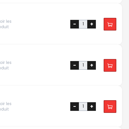
ir les
-
+
oduit
ir les
-
+
oduit
ir les
-
+
oduit