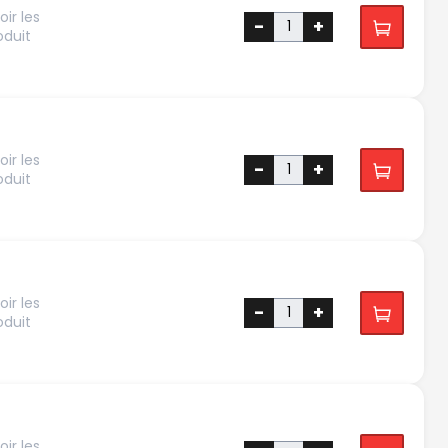
ir les
-
+
oduit
ir les
-
+
oduit
ir les
-
+
oduit
ir les