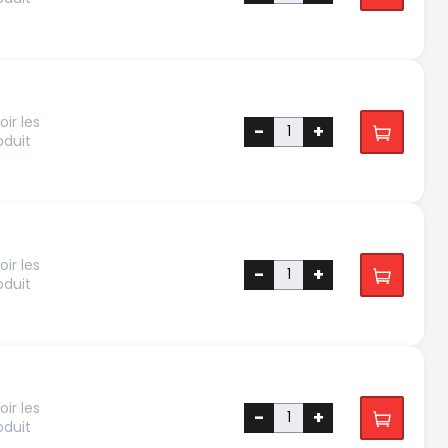
ir les
-
+
oduit
ir les
-
+
oduit
ir les
-
+
oduit