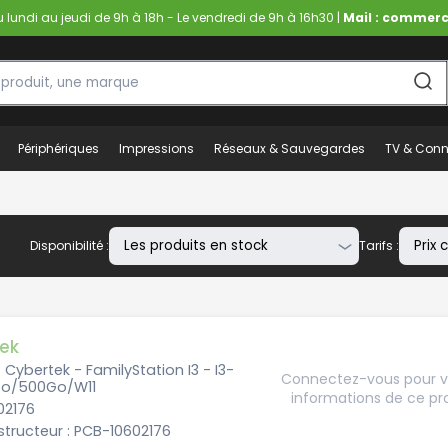
lundi au jeudi de 9h à 18h - Le vendredi de 9h à 16h30 |
Mail : commerc
Périphériques
Impressions
Réseaux & Sauvegardes
TV & Conn
Disponibilité :
Tarifs :
ek
- Cybertek - FamilyStation I3 - I3-
Connectez-vous pour vo
Go/500Go/W11
informations de ce pr
602176
tructeur : PCB-10602176