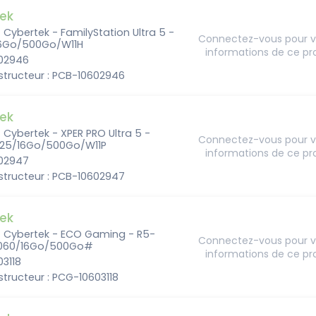
ek
- Cybertek - FamilyStation Ultra 5 -
Connectez-vous pour vo
16Go/500Go/W11H
informations de ce pr
602946
structeur : PCB-10602946
ek
- Cybertek - XPER PRO Ultra 5 -
Connectez-vous pour vo
225/16Go/500Go/W11P
informations de ce pr
602947
structeur : PCB-10602947
ek
 - Cybertek - ECO Gaming - R5-
Connectez-vous pour vo
060/16Go/500Go#
informations de ce pr
03118
tructeur : PCG-10603118