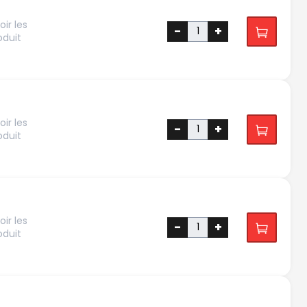
ir les
-
+
oduit
ir les
-
+
oduit
ir les
-
+
oduit