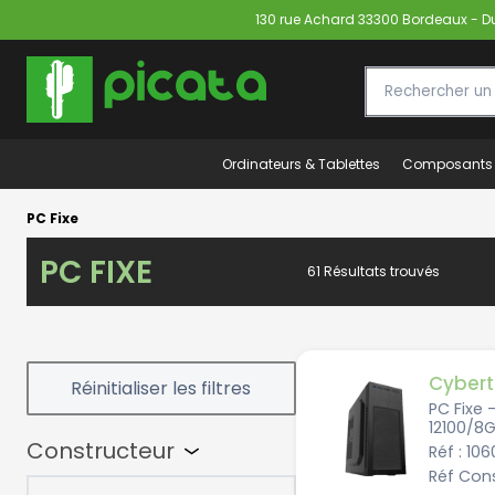
130 rue Achard 33300 Bordeaux - Du 
Ordinateurs & Tablettes
Composants
PC Fixe
PC FIXE
61 Résultats trouvés
Cybert
PC Fixe 
12100/8
Constructeur
Réf : 10
Réf Cons