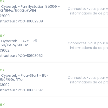
ek
- Cybertek - Familystation 8500G -
Connectez-vous pour vo
0G/16Go/500Go/W11H
informations de ce pr
602909
structeur : PCG-10602909
ek
- Cybertek - EAZY - R5-
Connectez-vous pour vo
050/16Go/500Go
informations de ce pr
603062
structeur : PCG-10603062
ek
- Cybertek - Pica-Start - R5-
Connectez-vous pour vo
50/16Go/1To
informations de ce pr
603092
structeur : PCG-10603092
ek